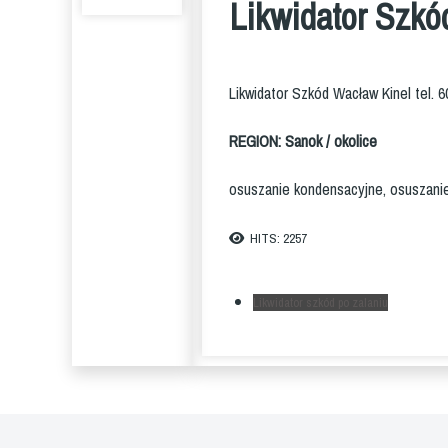
Likwidator Szkó
Likwidator Szkód Wacław Kinel tel. 
REGION: Sanok / okolice
osuszanie kondensacyjne, osuszanie
HITS: 2257
Likwidator szkód po zalaniu